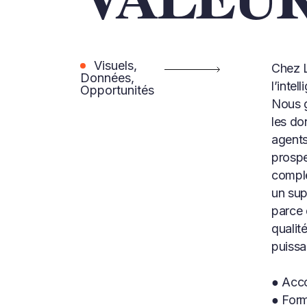
Visuels,
Chez L
Données,
l’inte
Opportunités
Nous g
les do
agents
prospe
comple
un sup
parce 
qualit
puissa
● Acc
● Form