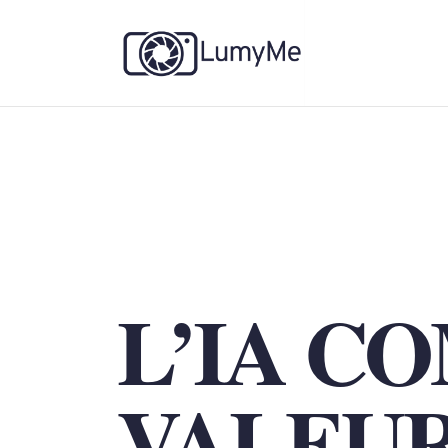
L’IA C
VALEU