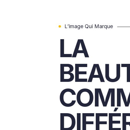
L’image Qui Marque
LA
BEAU
COM
DIFFÉ