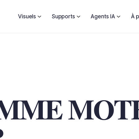
Visuels
Supports
Agents IA
À 
OMME MOT
R