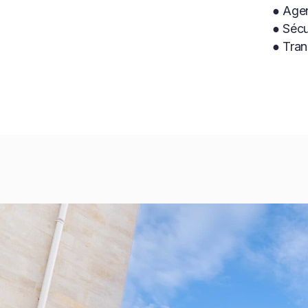
● Agen
● Sécu
● Tran